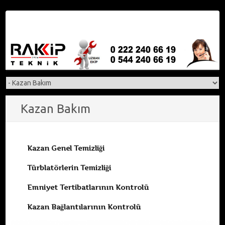
S
k
i
p
t
o
c
o
n
Kazan Bakım
t
e
n
Kazan Genel Temizliği
t
Türblatörlerin Temizliği
Emniyet Tertibatlarının Kontrolü
Kazan Bağlantılarının Kontrolü